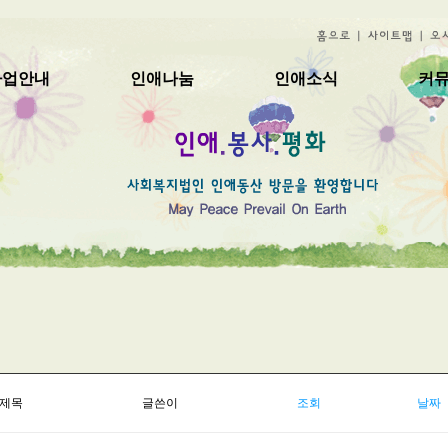
사업안내
인애나눔
인애소식
커
제목
글쓴이
조회
날짜