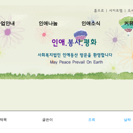
사업안내
인애나눔
인애소식
커
제목
글쓴이
조회
날짜